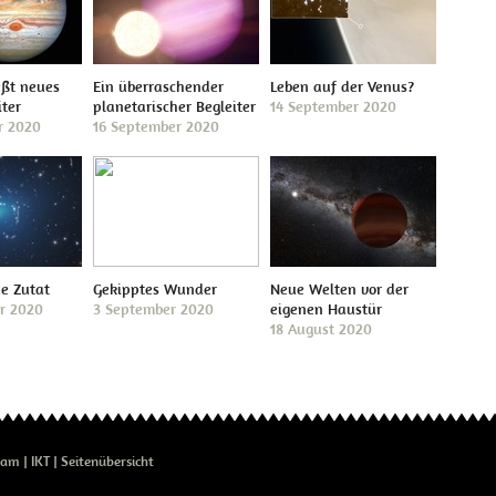
eßt neues
Ein überraschender
Leben auf der Venus?
iter
planetarischer Begleiter
14 September 2020
r 2020
16 September 2020
de Zutat
Gekipptes Wunder
Neue Welten vor der
r 2020
3 September 2020
eigenen Haustür
18 August 2020
eam
IKT
Seitenübersicht