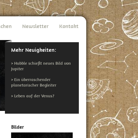
chen
Newsletter
Kontakt
Mehr Neuigkeiten:
>
Hubble schießt neues Bild von
Jupiter
>
Ein überraschender
planetarischer Begleiter
>
Leben auf der Venus?
Bilder