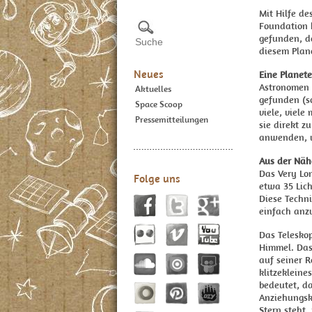
Mit Hilfe de
Foundation 
gefunden, d
diesem Plane
Neues
Eine Planet
Astronomen 
Aktuelles
gefunden (s
Space Scoop
viele, viele
Pressemitteilungen
sie direkt z
anwenden, u
Aus der Näh
Das Very Lo
Folge uns
etwa 35 Lich
Diese Techni
einfach an
Das Telesko
Himmel. Das
auf seiner 
klitzekleine
bedeutet, da
Anziehungsk
Stern steht.