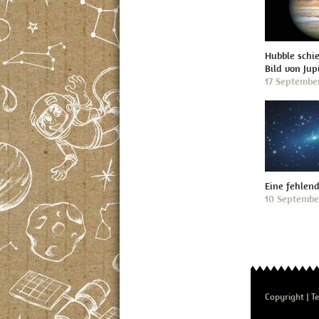
Hubble schi
Bild von Jup
17 Septembe
Eine fehlen
10 Septembe
Copyright
T