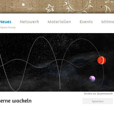
Neues
Netzwerk
Materialien
Events
Mitma
>
Space Scoop
Klicken zur Gesamtansicht
erne wackeln
Sprachen
0