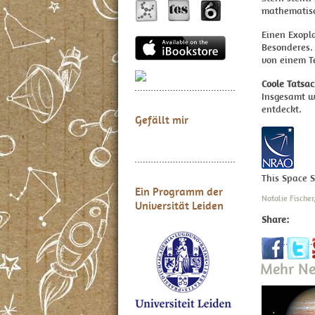
mathematisc
Einen Exopl
Besonderes. 
von einem T
Coole Tatsa
Insgesamt w
entdeckt.
Gefällt mir
This Space 
Ein Programm der
Natalie Fische
Universität Leiden
Share:
Mehr Ne