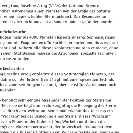
s Very Long Baseline Array (VLBA) der National Science
haben Astronomen einen Planeten von der Größe des Saturns
er einen kleinen, kühlen Stern umkreist. Das Besondere an
ten ist aber nicht was er ist, sondern wie er gefunden wurde.
en-Schatzsuche
haben mehr als 4000 Planeten jenseits unseres Sonnensystems
o genannte Exoplaneten). Tatsächlich erwarten wir, dass es noch
 mehr sind! Nahezu alle diese Exoplaneten wurden entdeckt, ohne
u sehen. Stattdessen müssen die Astronomen spezielle Techniken
m sie zu finden.
e beobachten
ng Baseline Array entdeckte diesen Saturngroßen Planeten, der
tjahre von der Erde entfernt liegt, mit einer speziellen Technik.
k ist zwar seit langem bekannt, aber sie ist für Astronomen nicht
zuwenden.
p benötigt sehr genaue Messungen der Position des Sterns am
 Teleskop verfolgt dann sehr sorgfältig die Bewegung des Sterns
Reise durch den Weltraum. Manchmal erkennt das Teleskop ein
s "Wackeln" bei der Bewegung eines Sterns. Dieses "Wackeln"
ss ein Planet in der Nähe ist! Das Wackeln wird durch die
raft des Planeten verursacht, der in Wechselwirkung mit dem
 Sobald die Wissenschaftler so ein Wackeln feststellen, können sie