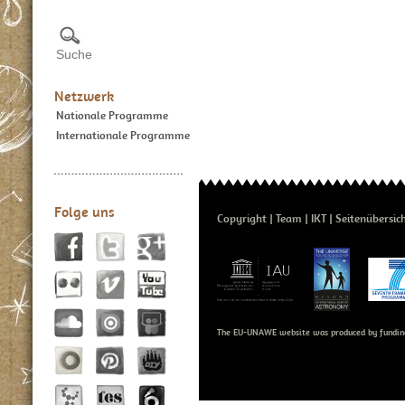
Netzwerk
Nationale Programme
Internationale Programme
Folge uns
Copyright
Team
IKT
Seitenübersic
The EU-UNAWE website was produced by fundin