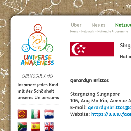
Über
Neues
Netzw
Home
>
Netzwerk
>
Nationale Programme
Sin
Nati
Gerardyn Brittos
Inspiriert jedes Kind
mit der Schönheit
Stargazing Singapore
unseres Universums
106, Ang Mo Kio, Avenue 4
E-mail:
gerardynbrittos@
Website:
https://www.fac