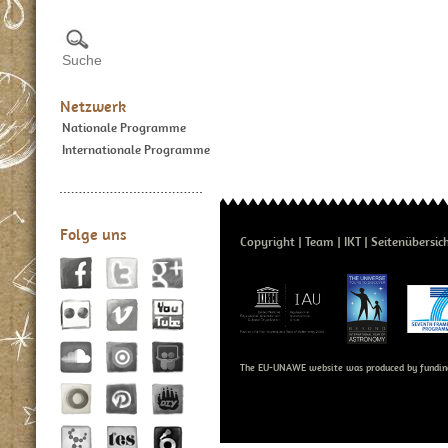
Netzwerk
Nationale Programme
Internationale Programme
Folge uns
Copyright
Team
IKT
Seitenübersic
The EU-UNAWE website was produced by fundin