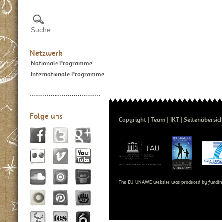
Netzwerk
Nationale Programme
Internationale Programme
Folge uns
Copyright
Team
IKT
Seitenübersic
The EU-UNAWE website was produced by fundin