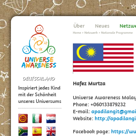
Über
Neues
Netzw
Home
>
Netzwerk
>
Nationale Programme
Hafez Murtza
Inspiriert jedes Kind
mit der Schönheit
Universe Awareness Malay
unseres Universums
Phone: +060133879232
E-mail:
apadilangit@gmai
Website:
http://apadilang
Facebook page:
https://w