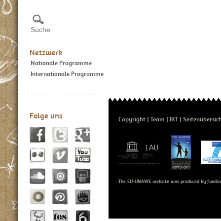
Netzwerk
Nationale Programme
Internationale Programme
Folge uns
Copyright
Team
IKT
Seitenübersic
The EU-UNAWE website was produced by fundin