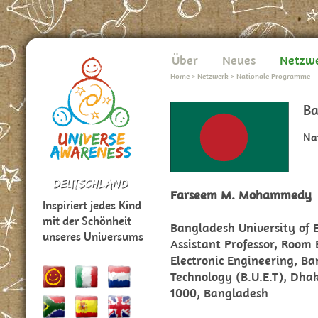
Über
Neues
Netzw
Home
>
Netzwerk
>
Nationale Programme
Ba
Na
Farseem M. Mohammedy
Inspiriert jedes Kind
mit der Schönheit
Bangladesh University of 
unseres Universums
Assistant Professor, Room 
Electronic Engineering, B
Technology (B.U.E.T), Dha
1000, Bangladesh