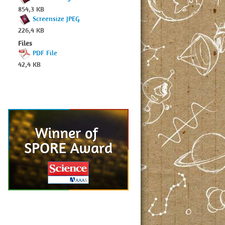
854,3 KB
Screensize JPEG
226,4 KB
Files
PDF File
42,4 KB