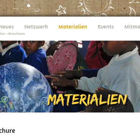
Neues
Netzwerk
Materialien
Events
Mitma
lien
>
Broschüren
ochure