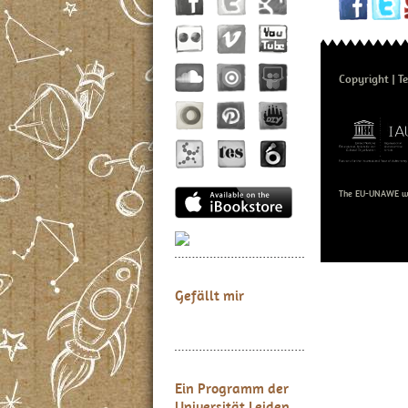
Copyright
T
The EU-UNAWE we
Gefällt mir
Ein Programm der
Universität Leiden