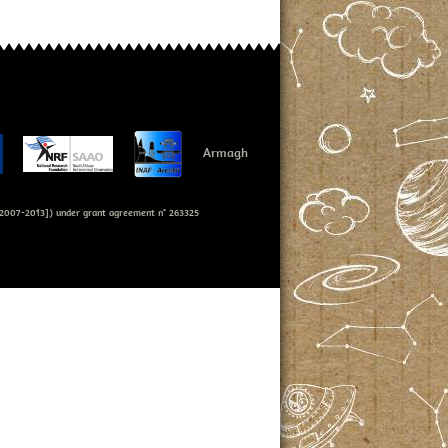
Armagh
007-2013]) under grant agreement n° 263325