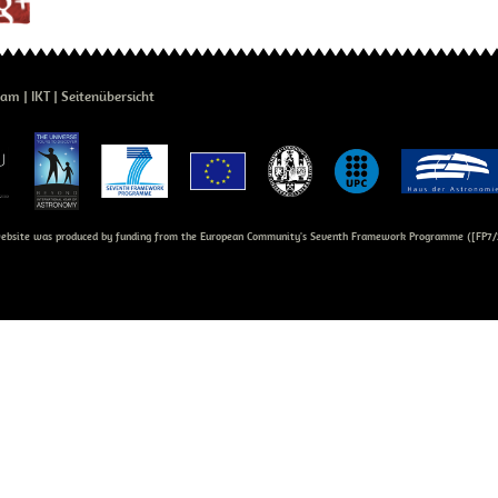
eam
IKT
Seitenübersicht
bsite was produced by funding from the European Community's Seventh Framework Programme ([FP7/2