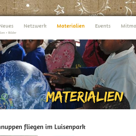
Neues
Netzwerk
Materialien
Events
Mitma
lien
>
Bilder
hnuppen fliegen im Luisenpark