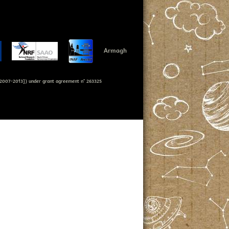
Armagh
007-2013]) under grant agreement n° 263325