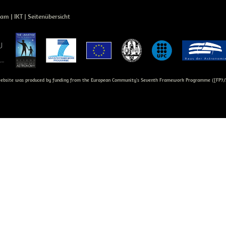
eam
IKT
Seitenübersicht
bsite was produced by funding from the European Community's Seventh Framework Programme ([FP7/2