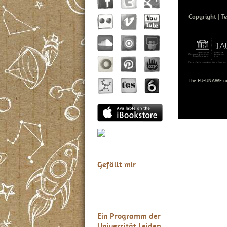
Copyright
T
The EU-UNAWE we
Gefällt mir
Ein Programm der
Universität Leiden