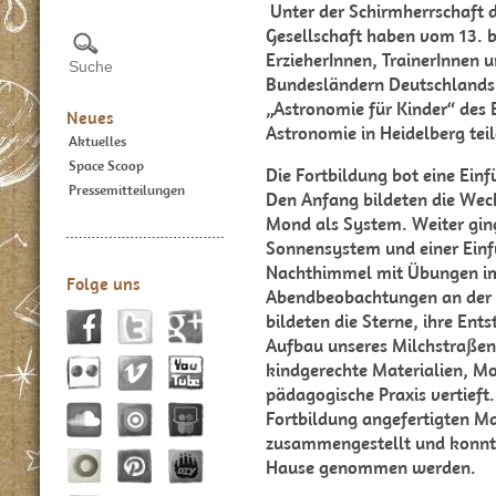
Unter der Schirmherrschaft
Gesellschaft haben vom 13. bi
ErzieherInnen, TrainerInnen 
Bundesländern Deutschlands 
„Astronomie für Kinder“ d
Neues
Astronomie in Heidelberg
te
Aktuelles
Space Scoop
Die Fortbildung bot eine Ein
Pressemitteilungen
Den Anfang bildeten die Wec
Mond als System. Weiter ging
Sonnensystem und einer Einf
Nachthimmel mit Übungen im
Folge uns
Abendbeobachtungen an der 
bildeten die Sterne, ihre En
Aufbau unseres Milchstraße
kindgerechte Materialien, M
pädagogische Praxis vertieft
Fortbildung angefertigten Ma
zusammengestellt und konnt
Hause genommen werden.